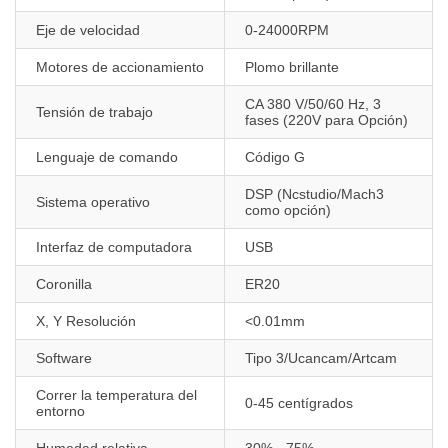
Eje de velocidad
0-24000RPM
Motores de accionamiento
Plomo brillante
CA 380 V/50/60 Hz, 3
Tensión de trabajo
fases (220V para Opción)
Lenguaje de comando
Código G
DSP (Ncstudio/Mach3
Sistema operativo
como opción)
Interfaz de computadora
USB
Coronilla
ER20
X, Y Resolución
<0.01mm
Software
Tipo 3/Ucancam/Artcam
Correr la temperatura del
0-45 centígrados
entorno
Humedad relativa
30% - 75%