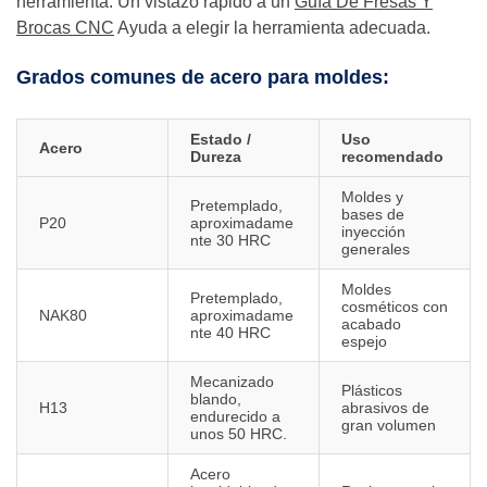
herramienta. Un vistazo rápido a un
Guía De Fresas Y
Brocas CNC
Ayuda a elegir la herramienta adecuada.
Grados comunes de acero para moldes:
Estado /
Uso
Acero
Dureza
recomendado
Moldes y
Pretemplado,
bases de
P20
aproximadame
inyección
nte 30 HRC
generales
Moldes
Pretemplado,
cosméticos con
NAK80
aproximadame
acabado
nte 40 HRC
espejo
Mecanizado
Plásticos
blando,
H13
abrasivos de
endurecido a
gran volumen
unos 50 HRC.
Acero