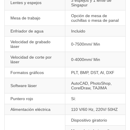
3 espejos y 1 lente de
Lentes y espejos
Singapur
Opción de mesa de
Mesa de trabajo
cuchillas o mesa de panal
Enfriador de agua
Incluido
Velocidad de grabado
0-7500mm/ Min
láser
Velocidad de corte por
0-4000mm/ Min
láser
Formatos gráficos
PLT, BMP, DST, AI, DXF
AutoCAD, PhotoShop,
Software láser
CorelDraw, TAJIMA
Puntero rojo
Sí:
Alimentación eléctrica
110 V/60 Hz, 220V/ 50HZ
Dispositivo giratorio